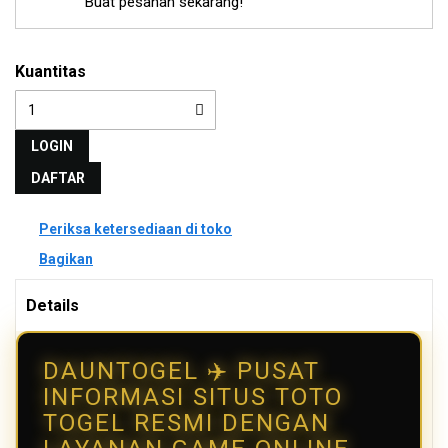
Buat pesanan sekarang!
Kuantitas
LOGIN
DAFTAR
Periksa ketersediaan di toko
Bagikan
Details
DAUNTOGEL ✈️ PUSAT
INFORMASI SITUS TOTO
TOGEL RESMI DENGAN