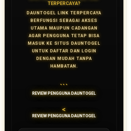
TERPERCAYA?
DAUNTOGEL LINK TERPERCAYA
BERFUNGSI SEBAGAI AKSES
UTAMA MAUPUN CADANGAN
AGAR PENGGUNA TETAP BISA
MASUK KE SITUS DAUNTOGEL
UNTUK DAFTAR DAN LOGIN
DENGAN MUDAH TANPA
HAMBATAN.
```
REVIEW PENGGUNA DAUNTOGEL
<
REVIEW PENGGUNA DAUNTOGEL