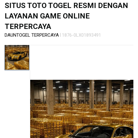
s
SITUS TOTO TOGEL RESMI DENGAN
i
a
LAYANAN GAME ONLINE
!
TERPERCAYA
|
DAUNTOGEL TERPERCAYA
1876-0LX01893491
Skip
to
the
end
of
the
images
gallery