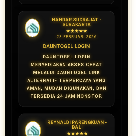
NANDAR SUDRAJAT -
SURAKARTA
★★★★★
23 FEBRUARI 2026
DAUNTOGEL LOGIN
DAUNTOGEL LOGIN
MENYEDIAKAN AKSES CEPAT
MELALUI DAUNTOGEL LINK
ALTERNATIF TERPERCAYA YANG
AMAN, MUDAH DIGUNAKAN, DAN
TERSEDIA 24 JAM NONSTOP.
REYNALDI PARENGKUAN -
BALI
★★★★★