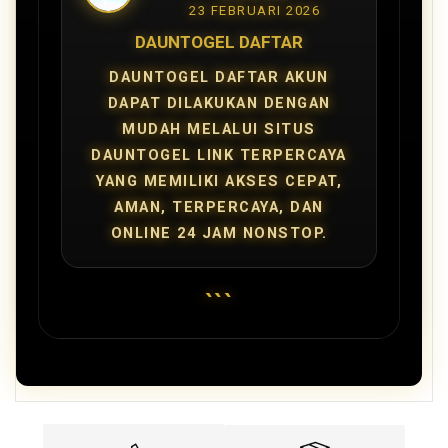
23 FEBRUARI 2026
DAUNTOGEL DAFTAR
DAUNTOGEL DAFTAR AKUN
DAPAT DILAKUKAN DENGAN
MUDAH MELALUI SITUS
DAUNTOGEL LINK TERPERCAYA
YANG MEMILIKI AKSES CEPAT,
AMAN, TERPERCAYA, DAN
ONLINE 24 JAM NONSTOP.
```