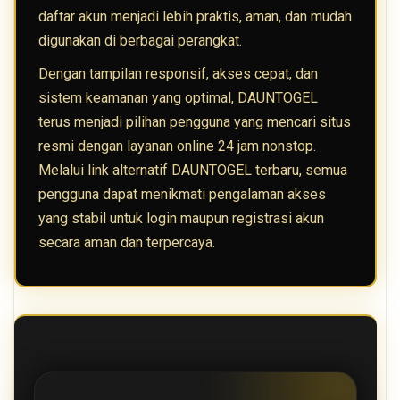
daftar akun menjadi lebih praktis, aman, dan mudah
digunakan di berbagai perangkat.
Dengan tampilan responsif, akses cepat, dan
sistem keamanan yang optimal, DAUNTOGEL
terus menjadi pilihan pengguna yang mencari situs
resmi dengan layanan online 24 jam nonstop.
Melalui link alternatif DAUNTOGEL terbaru, semua
pengguna dapat menikmati pengalaman akses
yang stabil untuk login maupun registrasi akun
secara aman dan terpercaya.